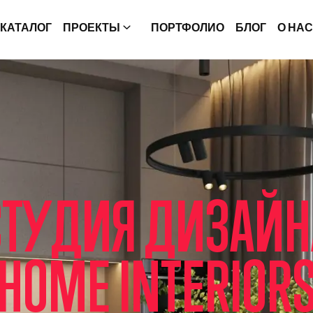
КАТАЛОГ
ПРОЕКТЫ
ПОРТФОЛИО
БЛОГ
О НАС
С
Т
У
Д
И
Я
Д
И
З
А
Й
Н
H
O
M
E
I
N
T
E
R
I
O
R