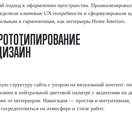
й подход к оформлению пространства. Проанализировал
ределили ключевые UX-потребности и сформулировали и
ильным и гармоничным, как интерьеры Home Interiors.
Р
О
Т
О
Т
И
П
И
Р
О
В
А
Н
И
Е
Д
И
З
А
Й
Н
ую структуру сайта с упором на визуальный контент: по
олнен в нейтральной цветовой палитре с акцентами на д
ние от интерьеров. Навигация — простая и интуитивная,
 сосредоточиться на атмосфере и стиле работ.