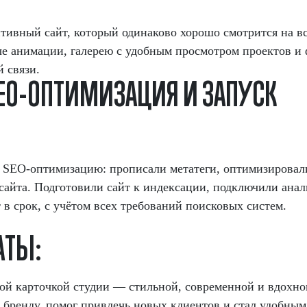
тивный сайт, который одинаково хорошо смотрится на вс
е анимации, галерею с удобным просмотром проектов и
 связи.
E
O
-
О
П
Т
И
М
И
З
А
Ц
И
Я
И
З
А
П
У
С
К
 SEO-оптимизацию: прописали метатеги, оптимизировал
сайта. Подготовили сайт к индексации, подключили анал
 в срок, с учётом всех требований поисковых систем.
А
Т
Ы
:
ной карточкой студии — стильной, современной и вдохн
к бренду, помог привлечь новых клиентов и стал удобны