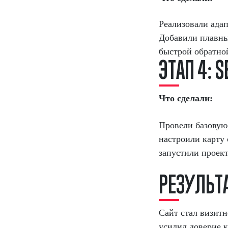
Реализовали адап
Добавили плавны
быстрой обратной
Э
Т
А
П
4
:
S
Что сделали:
Провели базовую
настроили карту 
запустили проект
Р
Е
З
У
Л
Ь
Т
Сайт стал визит
усилил доверие 