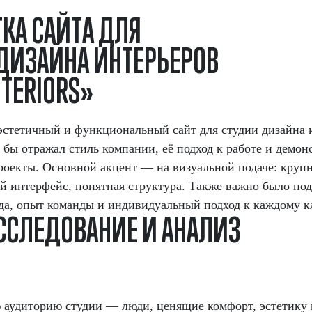
Т
К
А
С
А
Й
Т
А
Д
Л
Я
Д
И
З
А
Й
Н
А
И
Н
Т
Е
Р
Ь
Е
Р
О
В
N
T
E
R
I
O
R
S
»
эстетичный и функциональный сайт для студии дизайна 
ый бы отражал стиль компании, её подход к работе и демо
роекты. Основной акцент — на визуальной подаче: круп
 интерфейс, понятная структура. Также важно было по
а, опыт команды и индивидуальный подход к каждому к
С
С
Л
Е
Д
О
В
А
Н
И
Е
И
А
Н
А
Л
И
З
 аудиторию студии — люди, ценящие комфорт, эстетику 