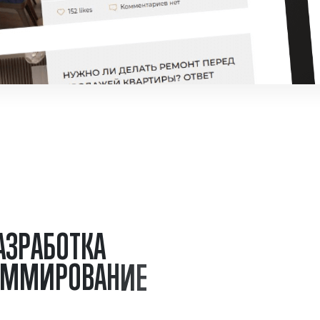
А
З
Р
А
Б
О
Т
К
А
М
М
И
Р
О
В
А
Н
И
Е