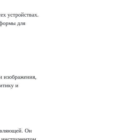
ех устройствах.
 формы для
и изображения,
итику и
овляющей. Он
м инструментом