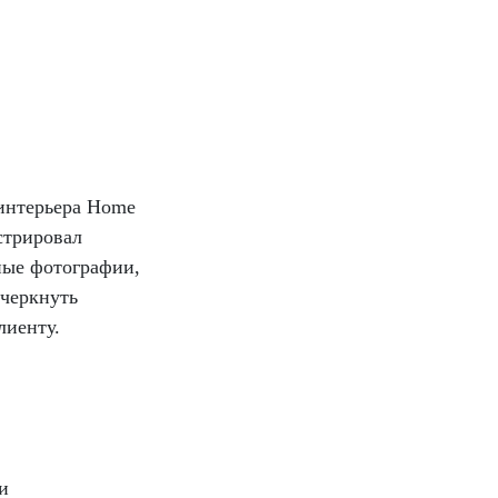
интерьера Home
нстрировал
ные фотографии,
дчеркнуть
лиенту.
и