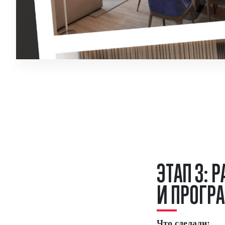
Э
Т
А
П
3
:
Р
И
П
Р
О
Г
Р
А
Что сделали: