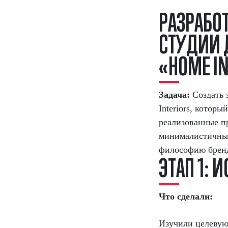
Р
А
З
Р
А
Б
О
C
Т
У
Д
И
И
«
H
O
M
E
I
Задача:
Создать 
Interiors, котор
реализованные п
минималистичный
философию бренд
Э
Т
А
П
1
:
И
Что сделали:
Изучили целевую