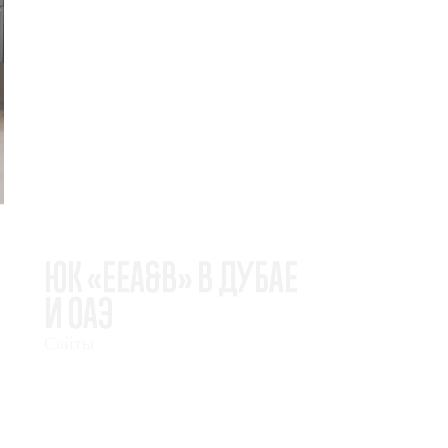
ЮК «EEA&B» В ДУБАЕ
И ОАЭ
Сайты