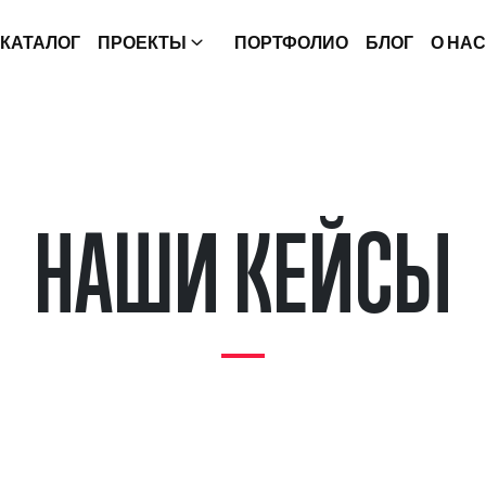
КАТАЛОГ
ПРОЕКТЫ
ПОРТФОЛИО
БЛОГ
О НАС
Н
А
Ш
И
К
Е
Й
С
Ы