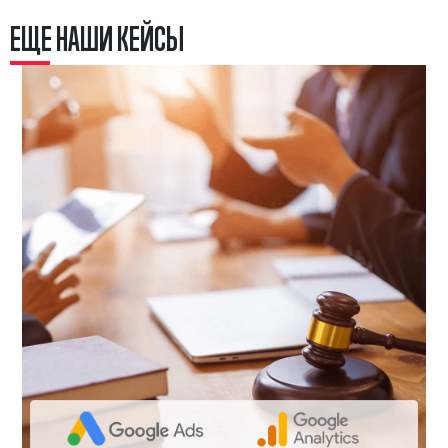
Е
Щ
Е
Н
А
Ш
И
К
Е
Й
С
Ы